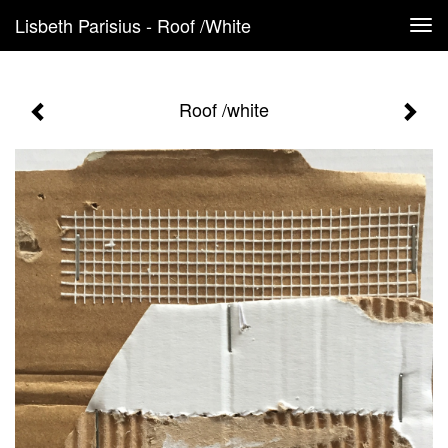
Lisbeth Parisius - Roof /white
Tog
navi
Roof /white